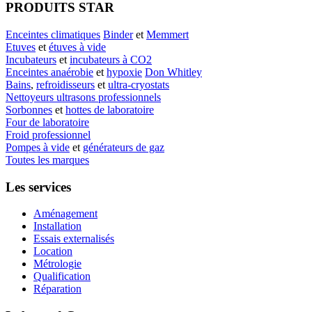
PRODUITS STAR
Enceintes climatiques
Binder
et
Memmert
Etuves
et
étuves à vide
Incubateurs
et
incubateurs à CO2
Enceintes anaérobie
et
hypoxie
Don Whitley
Bains
,
refroidisseurs
et
ultra-cryostats
Nettoyeurs ultrasons professionnels
Sorbonnes
et
hottes de laboratoire
Four de laboratoire
Froid professionnel
Pompes à vide
et
générateurs de gaz
Toutes les marques
Les services
Aménagement
Installation
Essais externalisés
Location
Métrologie
Qualification
Réparation