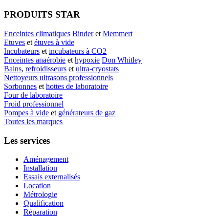
PRODUITS STAR
Enceintes climatiques
Binder
et
Memmert
Etuves
et
étuves à vide
Incubateurs
et
incubateurs à CO2
Enceintes anaérobie
et
hypoxie
Don Whitley
Bains
,
refroidisseurs
et
ultra-cryostats
Nettoyeurs ultrasons professionnels
Sorbonnes
et
hottes de laboratoire
Four de laboratoire
Froid professionnel
Pompes à vide
et
générateurs de gaz
Toutes les marques
Les services
Aménagement
Installation
Essais externalisés
Location
Métrologie
Qualification
Réparation