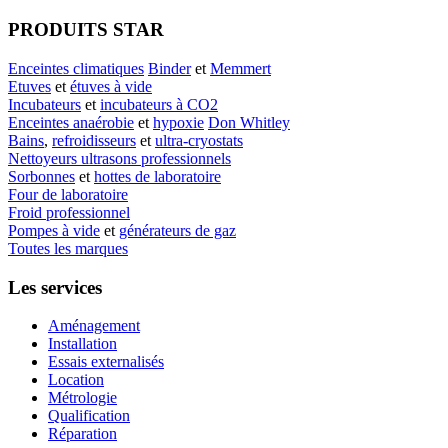
PRODUITS STAR
Enceintes climatiques
Binder
et
Memmert
Etuves
et
étuves à vide
Incubateurs
et
incubateurs à CO2
Enceintes anaérobie
et
hypoxie
Don Whitley
Bains
,
refroidisseurs
et
ultra-cryostats
Nettoyeurs ultrasons professionnels
Sorbonnes
et
hottes de laboratoire
Four de laboratoire
Froid professionnel
Pompes à vide
et
générateurs de gaz
Toutes les marques
Les services
Aménagement
Installation
Essais externalisés
Location
Métrologie
Qualification
Réparation