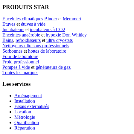
PRODUITS STAR
Enceintes climatiques
Binder
et
Memmert
Etuves
et
étuves à vide
Incubateurs
et
incubateurs à CO2
Enceintes anaérobie
et
hypoxie
Don Whitley
Bains
,
refroidisseurs
et
ultra-cryostats
Nettoyeurs ultrasons professionnels
Sorbonnes
et
hottes de laboratoire
Four de laboratoire
Froid professionnel
Pompes à vide
et
générateurs de gaz
Toutes les marques
Les services
Aménagement
Installation
Essais externalisés
Location
Métrologie
Qualification
Réparation