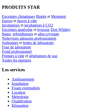
PRODUITS STAR
Enceintes climatiques
Binder
et
Memmert
Etuves
et
étuves à vide
Incubateurs
et
incubateurs à CO2
Enceintes anaérobie
et
hypoxie
Don Whitley
Bains
,
refroidisseurs
et
ultra-cryostats
Nettoyeurs ultrasons professionnels
Sorbonnes
et
hottes de laboratoire
Four de laboratoire
Froid professionnel
Pompes à vide
et
générateurs de gaz
Toutes les marques
Les services
Aménagement
Installation
Essais externalisés
Location
Métrologie
Qualification
Réparation