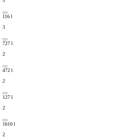
3
116 l
3
727 l
2
472 l
2
127 l
2
1610 l
2