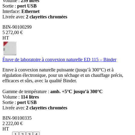
Volume :
259 litres
Sortie :
port USB
Interface:
Ethernet
Livrée avec
2 clayettes chromées
BIN-90100299
5 272,00 €
HT
Étuve de laboratoire à convexion naturelle ED 115 – Binder
Etuve à convexion naturelle puissante (jusqu’à 300°C) et à
régulation électronique, pour un séchage et un chauffage précis,
efficaces et sûrs, avec la qualité Binder.
Gamme de température :
amb. +5°C jusqu’à 300°C
Volume :
114 litres
Sortie :
port USB
Livrée avec
2 clayettes chromées
BIN-90100335
2 222,00 €
HT
1
2
3
4