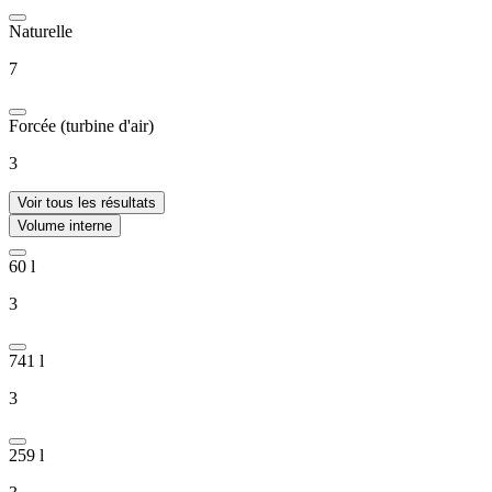
Naturelle
7
Forcée (turbine d'air)
3
Voir tous les résultats
Volume interne
60 l
3
741 l
3
259 l