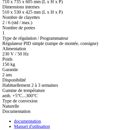
710 x 735 x 605 mm (L x H x P)
Dimensions internes
510 x 530 x 425 mm (L x H x P)
Nombre de clayettes
2 / 6 (std / max.)
Nombre de portes
1
Type de régulation / Programmateur
Régulateur PID simple (rampe de montée, consigne)
Alimentation
230 V / 50 Hz
Poids
150 kg
Garantie
2 ans
Disponibilité
Habituellement 2 à 3 semaines
Gamme de température
amb. +5°C...300°C
Type de convexion
Naturelle
Documentation
documentation
Manuel d'utilisation