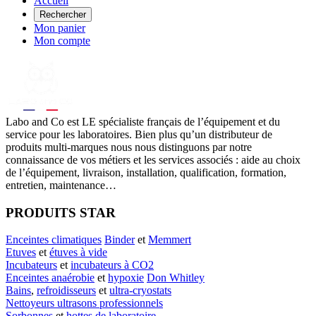
Accueil
Rechercher
Mon panier
Mon compte
Labo
and Co est LE spécialiste français de l’équipement et du
service pour les laboratoires. Bien plus qu’un distributeur de
produits multi-marques nous nous distinguons par notre
connaissance de vos métiers et les services associés : aide au choix
de l’équipement, livraison, installation, qualification, formation,
entretien, maintenance…
PRODUITS STAR
Enceintes climatiques
Binder
et
Memmert
Etuves
et
étuves à vide
Incubateurs
et
incubateurs à CO2
Enceintes anaérobie
et
hypoxie
Don Whitley
Bains
,
refroidisseurs
et
ultra-cryostats
Nettoyeurs ultrasons professionnels
Sorbonnes
et
hottes de laboratoire