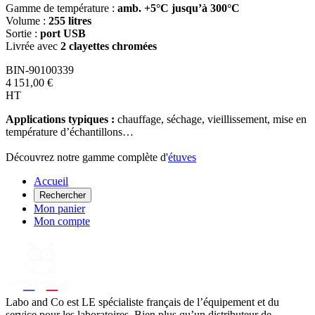
Gamme de température :
amb. +5°C jusqu’à 300°C
Volume :
255 litres
Sortie :
port USB
Livrée avec
2 clayettes chromées
BIN-90100339
4 151,00 €
HT
Applications typiques :
chauffage, séchage, vieillissement, mise en
température d’échantillons…
Découvrez notre gamme complète d'
étuves
Accueil
Rechercher
Mon panier
Mon compte
Labo
and Co est LE spécialiste français de l’équipement et du
service pour les laboratoires. Bien plus qu’un distributeur de