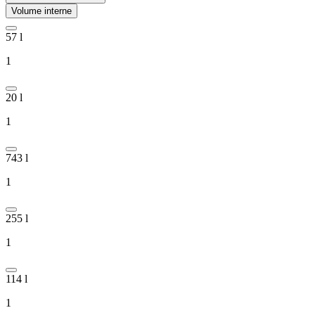
Volume interne
57 l
1
20 l
1
743 l
1
255 l
1
114 l
1