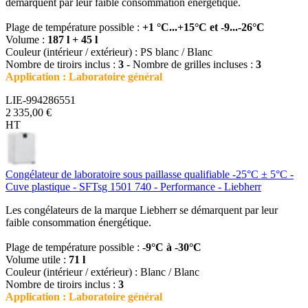
démarquent par leur faible consommation énergétique.
Plage de température possible :
+1 °C...+15°C et -9...-26°C
Volume :
187 l + 45 l
Couleur (intérieur / extérieur) : PS blanc / Blanc
Nombre de tiroirs inclus :
3
- Nombre de grilles incluses :
3
Application : Laboratoire général
LIE-994286551
2 335,00 €
HT
Congélateur de laboratoire sous paillasse qualifiable -25°C ± 5°C -
Cuve plastique - SFTsg 1501 740 - Performance - Liebherr
Les congélateurs de la marque Liebherr se démarquent par leur
faible consommation énergétique.
Plage de température possible :
-9°C à -30°C
Volume utile :
71 l
Couleur (intérieur / extérieur) : Blanc / Blanc
Nombre de tiroirs inclus :
3
Application : Laboratoire général