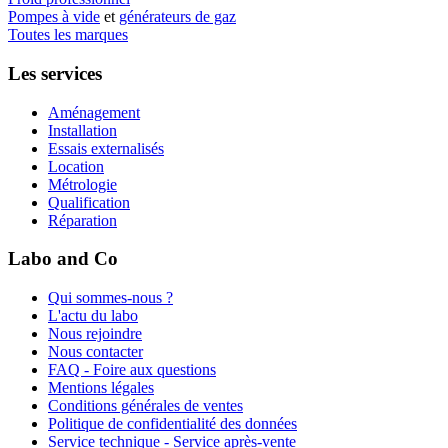
Pompes à vide
et
générateurs de gaz
Toutes les marques
Les services
Aménagement
Installation
Essais externalisés
Location
Métrologie
Qualification
Réparation
Labo and Co
Qui sommes-nous ?
L'actu du labo
Nous rejoindre
Nous contacter
FAQ - Foire aux questions
Mentions légales
Conditions générales de ventes
Politique de confidentialité des données
Service technique - Service après-vente