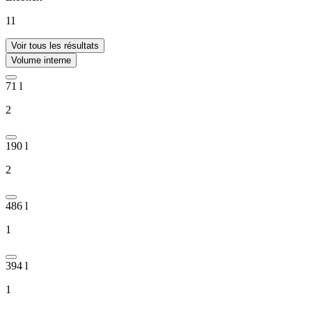
11
Voir tous les résultats
Volume interne
71 l
2
190 l
2
486 l
1
394 l
1