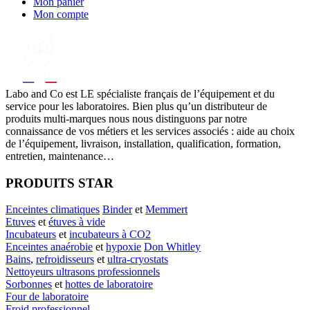
Mon panier
Mon compte
Labo
and Co est LE spécialiste français de l’équipement et du
service pour les laboratoires. Bien plus qu’un distributeur de
produits multi-marques nous nous distinguons par notre
connaissance de vos métiers et les services associés : aide au choix
de l’équipement, livraison, installation, qualification, formation,
entretien, maintenance…
PRODUITS STAR
Enceintes climatiques
Binder
et
Memmert
Etuves
et
étuves à vide
Incubateurs
et
incubateurs à CO2
Enceintes anaérobie
et
hypoxie
Don Whitley
Bains
,
refroidisseurs
et
ultra-cryostats
Nettoyeurs ultrasons professionnels
Sorbonnes
et
hottes de laboratoire
Four de laboratoire
Froid professionnel