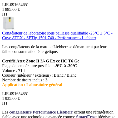
LIE-091654651
1 885,00 €
HT
Congélateur de laboratoire sous paillasse qualifiable -25°C ± 5°C -
Cuve ATEX - SFTfg 1501 740 - Performance - Liebherr
Les congélateurs de la marque Liebherr se démarquent par leur
faible consommation énergétique.
Certifié Atex Zone II 3/- G Ex ec IIC T6 Gc
Plage de température possible :
-9°C à -30°C
Volume :
71 l
Couleur (intérieur / extérieur) : Blanc / Blanc
Nombre de tiroirs inclus :
3
Application : Laboratoire général
LIE-091654851
1 935,00 €
HT
Les
congélateurs Performance Liebherr
offrent une réfrigération
fiable avec une technologie avancée comme
SmartFrost
(dégivrage