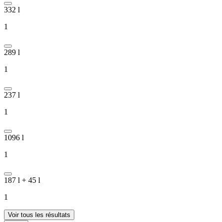
332 l
1
289 l
1
237 l
1
1096 l
1
187 l + 45 l
1
Voir tous les résultats