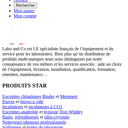
Rechercher
Mon panier
Mon compte
Labo
and Co est LE spécialiste français de l’équipement et du
service pour les laboratoires. Bien plus qu’un distributeur de
produits multi-marques nous nous distinguons par notre
connaissance de vos métiers et les services associés : aide au choix
de l’équipement, livraison, installation, qualification, formation,
entretien, maintenance…
PRODUITS STAR
Enceintes climatiques
Binder
et
Memmert
Etuves
et
étuves à vide
Incubateurs
et
incubateurs à CO2
Enceintes anaérobie
et
hypoxie
Don Whitley
Bains
,
refroidisseurs
et
ultra-cryostats
Nettoyeurs ultrasons professionnels
Sorbonnes
et
hottes de laboratoire