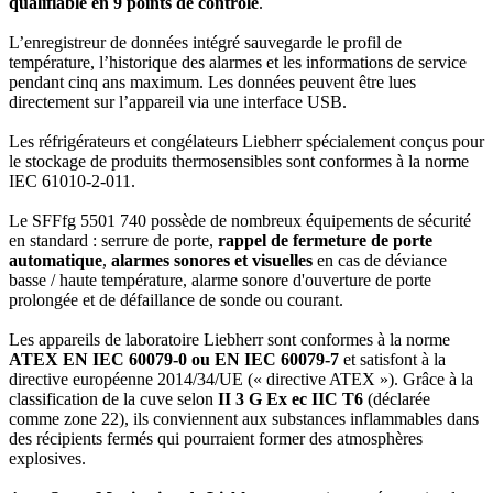
qualifiable en 9 points de contrôle
.
L’enregistreur de données intégré sauvegarde le profil de
température, l’historique des alarmes et les informations de service
pendant cinq ans maximum. Les données peuvent être lues
directement sur l’appareil via une interface USB.
Les réfrigérateurs et congélateurs Liebherr spécialement conçus pour
le stockage de produits thermosensibles sont conformes à la norme
IEC 61010-2-011.
Le SFFfg 5501 740 possède de nombreux équipements de sécurité
en standard : serrure de porte,
rappel de fermeture de porte
automatique
,
alarmes sonores et visuelles
en cas de déviance
basse / haute température, alarme sonore d'ouverture de porte
prolongée et de défaillance de sonde ou courant.
Les appareils de laboratoire Liebherr sont conformes à la norme
ATEX EN IEC 60079-0 ou EN IEC 60079-7
et satisfont à la
directive européenne 2014/34/UE (« directive ATEX »). Grâce à la
classification de la cuve selon
II 3 G Ex ec IIC T6
(déclarée
comme zone 22), ils conviennent aux substances inflammables dans
des récipients fermés qui pourraient former des atmosphères
explosives.