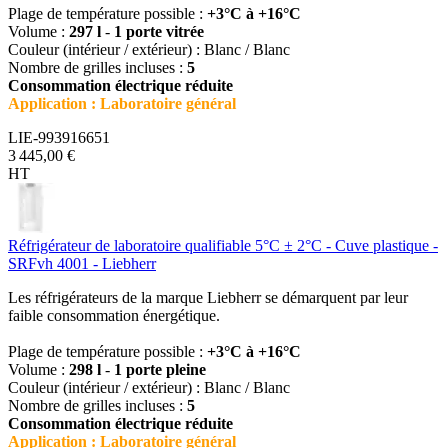
Plage de température possible :
+3°C à +16°C
Volume :
297 l
-
1 porte vitrée
Couleur (intérieur / extérieur) : Blanc / Blanc
Nombre de grilles incluses :
5
Consommation électrique réduite
Application : Laboratoire général
LIE-993916651
3 445,00 €
HT
Réfrigérateur de laboratoire qualifiable 5°C ± 2°C - Cuve plastique -
SRFvh 4001 - Liebherr
Les réfrigérateurs de la marque Liebherr se démarquent par leur
faible consommation énergétique.
Plage de température possible :
+3°C à +16°C
Volume :
298 l
-
1 porte pleine
Couleur (intérieur / extérieur) : Blanc / Blanc
Nombre de grilles incluses :
5
Consommation électrique réduite
Application : Laboratoire général