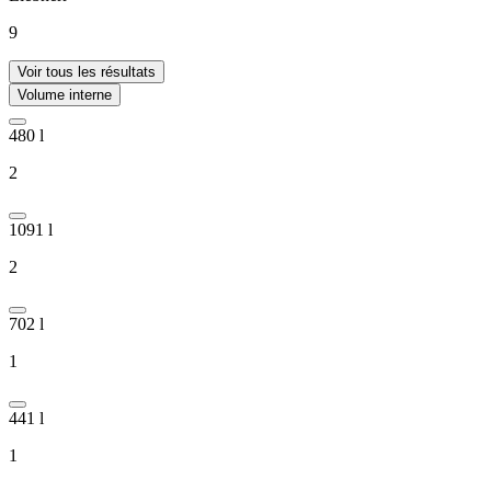
9
Voir tous les résultats
Volume interne
480 l
2
1091 l
2
702 l
1
441 l
1