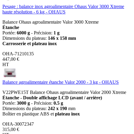
Pesage : balance inox agroalimentaire Ohaus Valor 3000 Xtreme
haute résolution - 6 kg - OHAUS
Balance Ohaus agroalimentaire Valor 3000 Xtreme
Étanche
Portée:
6000 g
- Précision:
1 g
Dimensions du plateau:
146 x 158 mm
Carrosserie et plateau inox
OHA-71210135
447,00 €
HT
Balance agroalimentaire étanche Valor 2000 - 3 kg - OHAUS
V22PWE15T Balance Ohaus agroalimentaire Valor 2000 Xtreme
Étanche - Double affichage LCD (avant / arrière)
Portée:
3000
g
- Précision:
0.5 g
Dimensions du plateau:
242 x 190
mm
Boîtier en plastique ABS et
plateau inox
OHA-30072347
315,00 €