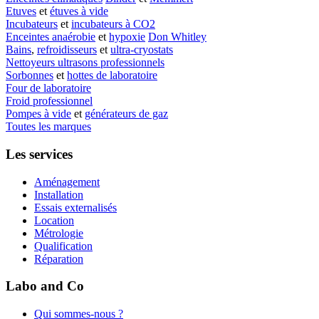
Etuves
et
étuves à vide
Incubateurs
et
incubateurs à CO2
Enceintes anaérobie
et
hypoxie
Don Whitley
Bains
,
refroidisseurs
et
ultra-cryostats
Nettoyeurs ultrasons professionnels
Sorbonnes
et
hottes de laboratoire
Four de laboratoire
Froid professionnel
Pompes à vide
et
générateurs de gaz
Toutes les marques
Les services
Aménagement
Installation
Essais externalisés
Location
Métrologie
Qualification
Réparation
Labo and Co
Qui sommes-nous ?