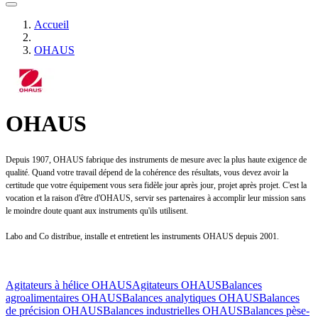
Accueil
OHAUS
OHAUS
Depuis 1907, OHAUS fabrique des instruments de mesure avec la plus haute exigence de
qualité.
Quand votre travail dépend de la cohérence des résultats, vous devez avoir la
certitude que votre équipement vous sera fidèle jour après jour, projet après projet. C'est la
vocation et la raison d'être d'OHAUS, servir ses partenaires à accomplir leur mission sans
le moindre doute quant aux instruments qu'ils utilisent.
Labo and Co distribue, installe et entretient les instruments OHAUS depuis 2001.
Agitateurs à hélice OHAUS
Agitateurs OHAUS
Balances
agroalimentaires OHAUS
Balances analytiques OHAUS
Balances
de précision OHAUS
Balances industrielles OHAUS
Balances pèse-