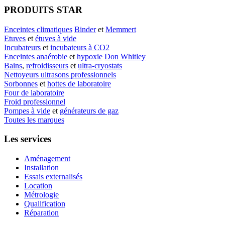
PRODUITS STAR
Enceintes climatiques
Binder
et
Memmert
Etuves
et
étuves à vide
Incubateurs
et
incubateurs à CO2
Enceintes anaérobie
et
hypoxie
Don Whitley
Bains
,
refroidisseurs
et
ultra-cryostats
Nettoyeurs ultrasons professionnels
Sorbonnes
et
hottes de laboratoire
Four de laboratoire
Froid professionnel
Pompes à vide
et
générateurs de gaz
Toutes les marques
Les services
Aménagement
Installation
Essais externalisés
Location
Métrologie
Qualification
Réparation