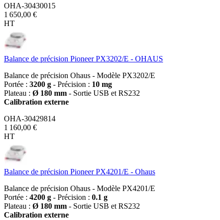
OHA-30430015
1 650,00 €
HT
Balance de précision Pioneer PX3202/E - OHAUS
Balance de précision Ohaus - Modèle PX3202/E
Portée :
3200 g
- Précision :
10 mg
Plateau :
Ø 180 mm
- Sortie USB et RS232
Calibration externe
OHA-30429814
1 160,00 €
HT
Balance de précision Pioneer PX4201/E - Ohaus
Balance de précision Ohaus - Modèle PX4201/E
Portée :
4200 g
- Précision :
0.1 g
Plateau :
Ø 180 mm
- Sortie USB et RS232
Calibration externe