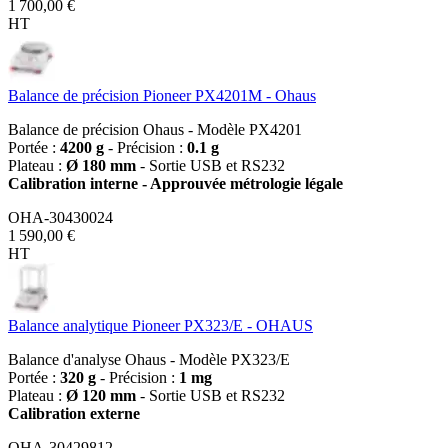
1 700,00 €
HT
Balance de précision Pioneer PX4201M - Ohaus
Balance de précision Ohaus - Modèle PX4201
Portée :
4200 g
- Précision :
0.1 g
Plateau :
Ø 180 mm
- Sortie USB et RS232
Calibration interne - Approuvée métrologie légale
OHA-30430024
1 590,00 €
HT
Balance analytique Pioneer PX323/E - OHAUS
Balance d'analyse Ohaus - Modèle PX323/E
Portée :
320 g
- Précision :
1 mg
Plateau :
Ø 120 mm
- Sortie USB et RS232
Calibration externe
OHA-30429812