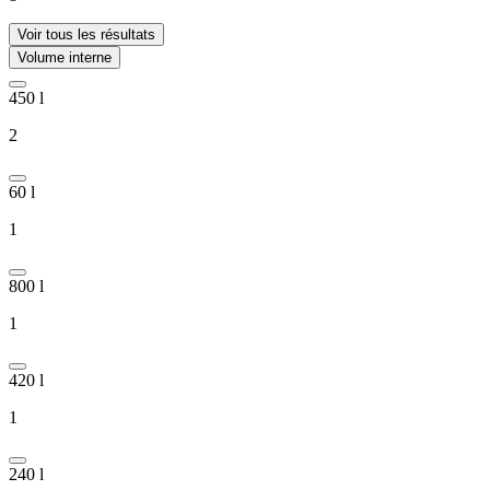
Voir tous les résultats
Volume interne
450 l
2
60 l
1
800 l
1
420 l
1
240 l