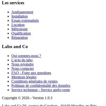
Les services
Aménagement
Installation
Essais externalisés
Location
Métrologie
Qualification
Réparation
Labo and Co
Qui sommes-nous ?
L'actu du labo
Nous rejoindre
Nous contacter
FAQ - Foire aux questions
Mentions légales
Conditions générales de ventes
Politique de confidentialité des données
Service technique - Service après-vente
Copyright © 2026 - Version 1.9.3
Labo and Co 50, avenue de Grosbois - 94440 Marolles-en-Brie