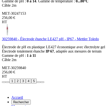
Gamme de pH :
0 à 14
. Gamme de température :
0...80°C
Câble 2m
MET-30247153
256,00 €
HT
30259840 - Électrode étanche LE427 pH - IP67 - Mettler Toledo
Électrode de pH en plastique LE427 économique avec électrolyte gel
Électrode totalement étanche
IP 67
, adaptée aux mesures de terrain
Gamme de pH :
1 à 11
Câble 2m
MET-30259840
256,00 €
HT
1
2
3
4
5
Accueil
Rechercher