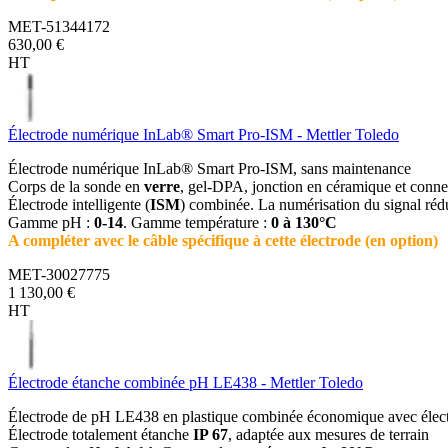
MET-51344172
630,00 €
HT
Électrode numérique InLab® Smart Pro-ISM - Mettler Toledo
Électrode numérique InLab® Smart Pro-ISM, sans maintenance
Corps de la sonde en
verre
, gel-DPA, jonction en céramique et conn
Électrode intelligente (
ISM
) combinée. La numérisation du signal rédui
Gamme pH :
0-14
. Gamme température :
0 à 130°C
A compléter avec le câble spécifique à cette électrode (en option)
MET-30027775
1 130,00 €
HT
Électrode étanche combinée pH LE438 - Mettler Toledo
Électrode de pH LE438 en plastique combinée économique avec élect
Électrode totalement étanche
IP 67
, adaptée aux mesures de terrain