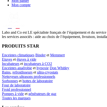
Mon panier
Mon compte
Labo
and Co est LE spécialiste français de l’équipement et du service
les services associés : aide au choix de l’équipement, livraison, instal
PRODUITS STAR
Enceintes climatiques
Binder
et
Memmert
Etuves
et
étuves à vide
Incubateurs
et
incubateurs à CO2
Enceintes anaérobie
et
hypoxie
Don Whitley
Bains
,
refroidisseurs
et
ultra-cryostats
Nettoyeurs ultrasons professionnels
Sorbonnes
et
hottes de laboratoire
Four de laboratoire
Froid professionnel
Pompes à vide
et
générateurs de gaz
Toutes les marques