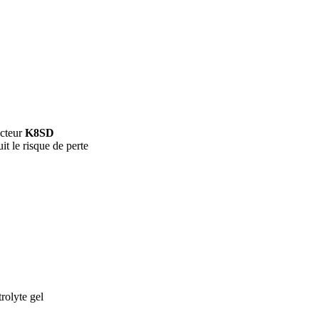
ecteur
K8SD
t le risque de perte
rolyte gel