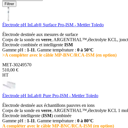
Filtrer
Électrode pH InLab® Surface Pro-ISM - Mettler Toledo
Électrode destinée aux mesures de surface
Corps de la sonde en
verre
, ARGENTHAL™,électrolyte KCL, jonctio
Électrode combinée et intelligente
ISM
Gamme pH :
1-11
. Gamme température :
0 à 50°C
>A compléter avec le câble MP-BNC/RCA-ISM (en option)
MET-30249570
510,00 €
HT
Électrode pH InLab® Pure Pro-ISM - Mettler Toledo
Électrode destinée aux échantillons pauvres en ions
Corps de la sonde en
verre
, ARGENTHAL™,électrolyte KCL 1 mol/L,
Électrode intelligente (
ISM
) combinée
Gamme pH :
1-11
. Gamme température :
0 à 80°C
A compléter avec le câble MP-BNC/RCA-ISM (en option)