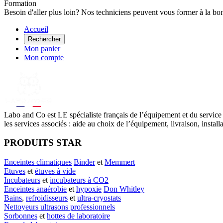
Formation
Besoin d'aller plus loin? Nos techniciens peuvent vous former à la bo
Accueil
Rechercher
Mon panier
Mon compte
Labo
and Co est LE spécialiste français de l’équipement et du service
les services associés : aide au choix de l’équipement, livraison, instal
PRODUITS STAR
Enceintes climatiques
Binder
et
Memmert
Etuves
et
étuves à vide
Incubateurs
et
incubateurs à CO2
Enceintes anaérobie
et
hypoxie
Don Whitley
Bains
,
refroidisseurs
et
ultra-cryostats
Nettoyeurs ultrasons professionnels
Sorbonnes
et
hottes de laboratoire