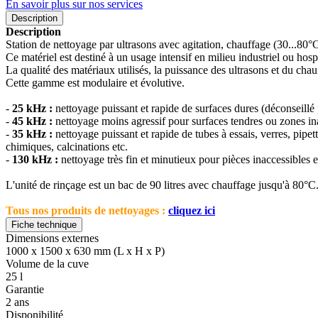
En savoir plus sur nos services
Description
Description
Station de nettoyage par ultrasons avec agitation, chauffage (30...80°C
Ce matériel est destiné à un usage intensif en milieu industriel ou hospi
La qualité des matériaux utilisés, la puissance des ultrasons et du cha
Cette gamme est modulaire et évolutive.
-
25 kHz :
nettoyage puissant et rapide de surfaces dures (déconseillé p
-
45 kHz :
nettoyage moins agressif pour surfaces tendres ou zones in
-
35 kHz :
nettoyage puissant et rapide de tubes à essais, verres, pipe
chimiques, calcinations etc.
-
130 kHz :
nettoyage très fin et minutieux pour pièces inaccessibles et t
L'unité de rinçage est un bac de 90 litres avec chauffage jusqu'à 80°C
Tous nos produits de nettoyages :
cliquez ici
Fiche technique
Dimensions externes
1000 x 1500 x 630 mm (L x H x P)
Volume de la cuve
25 l
Garantie
2 ans
Disponibilité