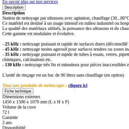
En savoir plus sur nos services
Description
Description
Station de nettoyage par ultrasons avec agitation, chauffage (30...80°C
Ce matériel est destiné à un usage intensif en milieu industriel ou hospi
La qualité des matériaux utilisés, la puissance des ultrasons et du cha
Cette gamme est modulaire et évolutive.
-
25 kHz :
nettoyage puissant et rapide de surfaces dures (déconseillé p
-
45 kHz :
nettoyage moins agressif pour surfaces tendres ou zones in
-
35 kHz :
nettoyage puissant et rapide de tubes à essais, verres, pipe
chimiques, calcinations etc.
-
130 kHz :
nettoyage très fin et minutieux pour pièces inaccessibles et t
L'unité de rinçage est un bac de 90 litres sans chauffage (en option)
Tous nos produits de nettoyages :
cliquez ici
Fiche technique
Dimensions externes
1450 x 1500 x 1070 mm (L x H x P)
Volume de la cuve
72 l
Garantie
2 ans
Disponibilité