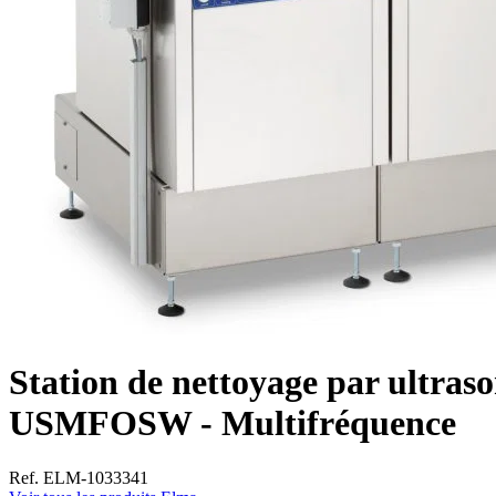
Station de nettoyage par ultras
USMFOSW - Multifréquence
Ref. ELM-1033341