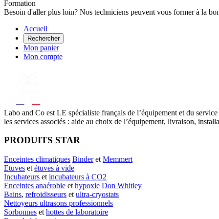
Formation
Besoin d'aller plus loin? Nos techniciens peuvent vous former à la bo
Accueil
Rechercher
Mon panier
Mon compte
Labo
and Co est LE spécialiste français de l’équipement et du service
les services associés : aide au choix de l’équipement, livraison, instal
PRODUITS STAR
Enceintes climatiques
Binder
et
Memmert
Etuves
et
étuves à vide
Incubateurs
et
incubateurs à CO2
Enceintes anaérobie
et
hypoxie
Don Whitley
Bains
,
refroidisseurs
et
ultra-cryostats
Nettoyeurs ultrasons professionnels
Sorbonnes
et
hottes de laboratoire