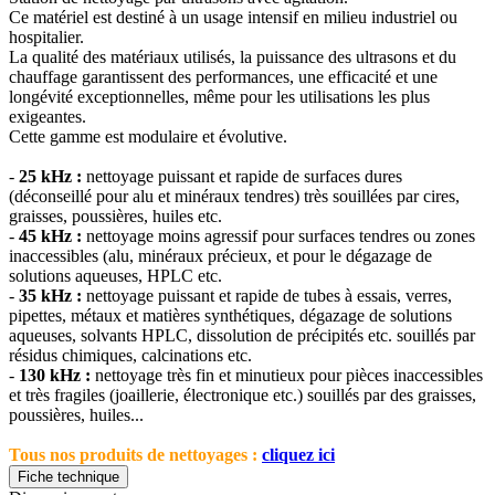
Ce matériel est destiné à un usage intensif en milieu industriel ou
hospitalier.
La qualité des matériaux utilisés, la puissance des ultrasons et du
chauffage garantissent des performances, une efficacité et une
longévité exceptionnelles, même pour les utilisations les plus
exigeantes.
Cette gamme est modulaire et évolutive.
-
25 kHz :
nettoyage puissant et rapide de surfaces dures
(déconseillé pour alu et minéraux tendres) très souillées par cires,
graisses, poussières, huiles etc.
-
45 kHz :
nettoyage moins agressif pour surfaces tendres ou zones
inaccessibles (alu, minéraux précieux, et pour le dégazage de
solutions aqueuses, HPLC etc.
-
35 kHz :
nettoyage puissant et rapide de tubes à essais, verres,
pipettes, métaux et matières synthétiques, dégazage de solutions
aqueuses, solvants HPLC, dissolution de précipités etc. souillés par
résidus chimiques, calcinations etc.
-
130 kHz :
nettoyage très fin et minutieux pour pièces inaccessibles
et très fragiles (joaillerie, électronique etc.) souillés par des graisses,
poussières, huiles...
Tous nos produits de nettoyages :
cliquez ici
Fiche technique