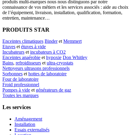
produits multi-marques nous nous distinguons par notre
connaissance de vos métiers et les services associés : aide au choix
de l’équipement, livraison, installation, qualification, formation,
entretien, maintenance…
PRODUITS STAR
Enceintes climatiques
Binder
et
Memmert
Etuves
et
étuves à vide
Incubateurs
et
incubateurs à CO2
Enceintes anaérobie
et
hypoxie
Don Whitley
Bains
,
refroidisseurs
et
ultra-cryostats
Nettoyeurs ultrasons professionnels
Sorbonnes
et
hottes de laboratoire
Four de laboratoire
Froid professionnel
Pompes à vide
et
générateurs de gaz
Toutes les marques
Les services
Aménagement
Installation
Essais externalisés