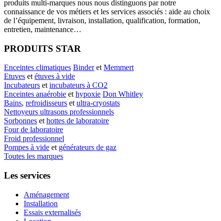
produits multi-marques nous nous distinguons par notre
connaissance de vos métiers et les services associés : aide au choix
de l’équipement, livraison, installation, qualification, formation,
entretien, maintenance…
PRODUITS STAR
Enceintes climatiques
Binder
et
Memmert
Etuves
et
étuves à vide
Incubateurs
et
incubateurs à CO2
Enceintes anaérobie
et
hypoxie
Don Whitley
Bains
,
refroidisseurs
et
ultra-cryostats
Nettoyeurs ultrasons professionnels
Sorbonnes
et
hottes de laboratoire
Four de laboratoire
Froid professionnel
Pompes à vide
et
générateurs de gaz
Toutes les marques
Les services
Aménagement
Installation
Essais externalisés