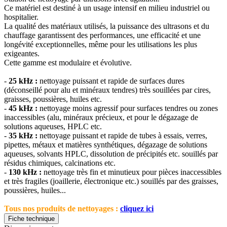
Ce matériel est destiné à un usage intensif en milieu industriel ou
hospitalier.
La qualité des matériaux utilisés, la puissance des ultrasons et du
chauffage garantissent des performances, une efficacité et une
longévité exceptionnelles, même pour les utilisations les plus
exigeantes.
Cette gamme est modulaire et évolutive.
-
25 kHz :
nettoyage puissant et rapide de surfaces dures
(déconseillé pour alu et minéraux tendres) très souillées par cires,
graisses, poussières, huiles etc.
-
45 kHz :
nettoyage moins agressif pour surfaces tendres ou zones
inaccessibles (alu, minéraux précieux, et pour le dégazage de
solutions aqueuses, HPLC etc.
-
35 kHz :
nettoyage puissant et rapide de tubes à essais, verres,
pipettes, métaux et matières synthétiques, dégazage de solutions
aqueuses, solvants HPLC, dissolution de précipités etc. souillés par
résidus chimiques, calcinations etc.
-
130 kHz :
nettoyage très fin et minutieux pour pièces inaccessibles
et très fragiles (joaillerie, électronique etc.) souillés par des graisses,
poussières, huiles...
Tous nos produits de nettoyages :
cliquez ici
Fiche technique