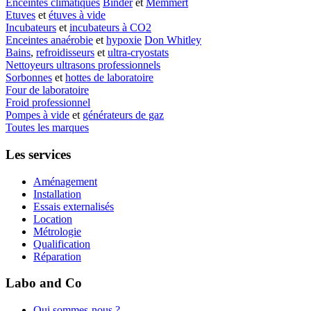
Enceintes climatiques
Binder
et
Memmert
Etuves
et
étuves à vide
Incubateurs
et
incubateurs à CO2
Enceintes anaérobie
et
hypoxie
Don Whitley
Bains
,
refroidisseurs
et
ultra-cryostats
Nettoyeurs ultrasons professionnels
Sorbonnes
et
hottes de laboratoire
Four de laboratoire
Froid professionnel
Pompes à vide
et
générateurs de gaz
Toutes les marques
Les services
Aménagement
Installation
Essais externalisés
Location
Métrologie
Qualification
Réparation
Labo and Co
Qui sommes-nous ?