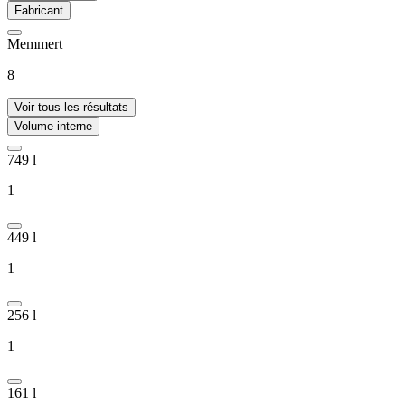
Fabricant
Memmert
8
Voir tous les résultats
Volume interne
749 l
1
449 l
1
256 l
1
161 l