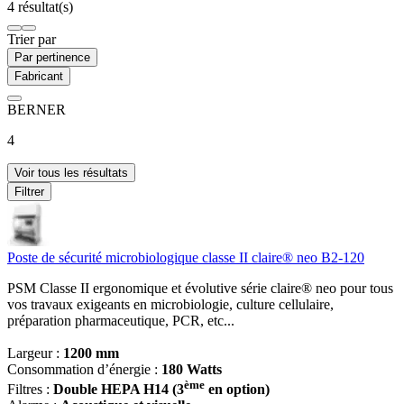
4 résultat(s)
Trier par
Par pertinence
Fabricant
BERNER
4
Voir tous les résultats
Filtrer
Poste de sécurité microbiologique classe II claire® neo B2-120
PSM Classe II ergonomique et évolutive série claire® neo pour tous
vos travaux exigeants en microbiologie, culture cellulaire,
préparation pharmaceutique, PCR, etc...
Largeur :
1200 mm
Consommation d’énergie :
180 Watts
ème
Filtres :
Double HEPA H14 (3
en option)