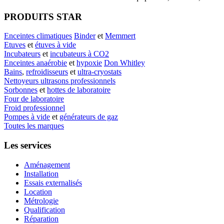
PRODUITS STAR
Enceintes climatiques
Binder
et
Memmert
Etuves
et
étuves à vide
Incubateurs
et
incubateurs à CO2
Enceintes anaérobie
et
hypoxie
Don Whitley
Bains
,
refroidisseurs
et
ultra-cryostats
Nettoyeurs ultrasons professionnels
Sorbonnes
et
hottes de laboratoire
Four de laboratoire
Froid professionnel
Pompes à vide
et
générateurs de gaz
Toutes les marques
Les services
Aménagement
Installation
Essais externalisés
Location
Métrologie
Qualification
Réparation