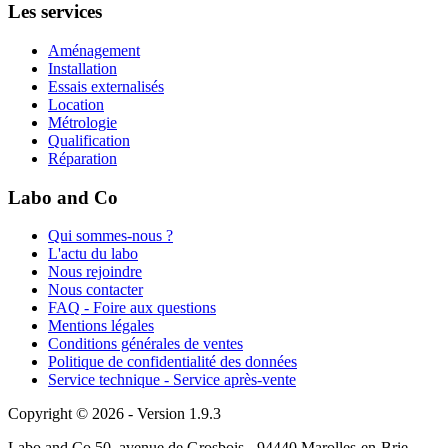
Les services
Aménagement
Installation
Essais externalisés
Location
Métrologie
Qualification
Réparation
Labo and Co
Qui sommes-nous ?
L'actu du labo
Nous rejoindre
Nous contacter
FAQ - Foire aux questions
Mentions légales
Conditions générales de ventes
Politique de confidentialité des données
Service technique - Service après-vente
Copyright © 2026 - Version 1.9.3
Labo and Co 50, avenue de Grosbois - 94440 Marolles-en-Brie