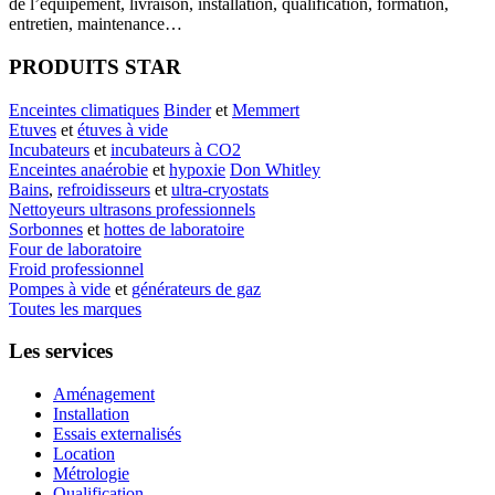
de l’équipement, livraison, installation, qualification, formation,
entretien, maintenance…
PRODUITS STAR
Enceintes climatiques
Binder
et
Memmert
Etuves
et
étuves à vide
Incubateurs
et
incubateurs à CO2
Enceintes anaérobie
et
hypoxie
Don Whitley
Bains
,
refroidisseurs
et
ultra-cryostats
Nettoyeurs ultrasons professionnels
Sorbonnes
et
hottes de laboratoire
Four de laboratoire
Froid professionnel
Pompes à vide
et
générateurs de gaz
Toutes les marques
Les services
Aménagement
Installation
Essais externalisés
Location
Métrologie
Qualification