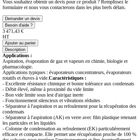
Vous souhaitez obtenir un devis pour ce produit ? Remplissez le
formulaire et nous vous contacterons dans les plus brefs délais.
Demander un devis
Besoin d'aide ?
3 471,43 €
HT
Ajouter au panier
Description
Applications :
Aspiration, évaporation de gaz et vapeurs en chimie, biologie et
pharmacologie.
Applications typiques : évaporateurs concentrateurs, évaporateurs
rotatifs et étuves à vide.
Caractéristiques :
- Excellente résistance chimique et bonne tolérance aux condensats
- Débit élevé, même à proximité du vide limite
- Bon vide limite sous lest d'air/gaz inerte
- Fonctionnement silencieux et vibrations réduites
- Séparateur à l'aspiration et au refoulement pour la récupération des
condensats
- Séparateur à l'aspiration (AK) en verre avec film plastique retenant
les particules et les liquides
- Colonne de condensation au refoulement (EK) particulièrement
efficace et compacte. Elle permet une récupération proche de 100 %
des solvants pour protéger l'environnement et être éventuellement