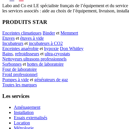
Labo
and Co est LE spécialiste français de l’équipement et du service
les services associés : aide au choix de l’équipement, livraison, instal
PRODUITS STAR
Enceintes climatiques
Binder
et
Memmert
Etuves
et
étuves à vide
Incubateurs
et
incubateurs à CO2
Enceintes anaérobie
et
hypoxie
Don Whitley
Bains
,
refroidisseurs
et
ultra-cryostats
Nettoyeurs ultrasons professionnels
Sorbonnes
et
hottes de laboratoire
Four de laboratoire
Froid professionnel
Pompes à vide
et
générateurs de gaz
Toutes les marques
Les services
Aménagement
Installation
Essais externalisés
Location
Métrologie