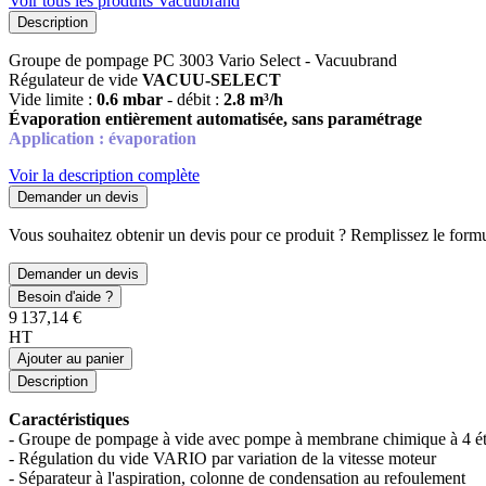
Voir tous les produits Vacuubrand
Description
Groupe de pompage PC 3003 Vario Select - Vacuubrand
Régulateur de vide
VACUU-SELECT
Vide limite :
0.6 mbar
- débit :
2.8 m³/h
Évaporation entièrement automatisée, sans paramétrage
Application : évaporation
Voir la description complète
Demander un devis
Vous souhaitez obtenir un devis pour ce produit ? Remplissez le formul
Demander un devis
Besoin d'aide ?
9 137,14 €
HT
Ajouter au panier
Description
Caractéristiques
- Groupe de pompage à vide avec pompe à membrane chimique à 4 é
- Régulation du vide VARIO par variation de la vitesse moteur
- Séparateur à l'aspiration, colonne de condensation au refoulement