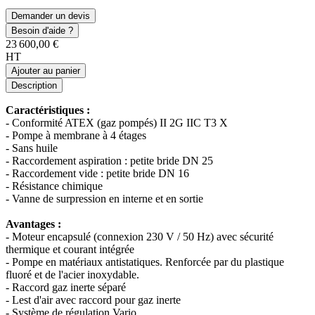
Demander un devis
Besoin d'aide ?
23 600,00 €
HT
Ajouter au panier
Description
Caractéristiques :
- Conformité ATEX (gaz pompés) II 2G IIC T3 X
- Pompe à membrane à 4 étages
- Sans huile
- Raccordement aspiration : petite bride DN 25
- Raccordement vide : petite bride DN 16
- Résistance chimique
- Vanne de surpression en interne et en sortie
Avantages :
- Moteur encapsulé (connexion 230 V / 50 Hz) avec sécurité
thermique et courant intégrée
- Pompe en matériaux antistatiques. Renforcée par du plastique
fluoré et de l'acier inoxydable.
- Raccord gaz inerte séparé
- Lest d'air avec raccord pour gaz inerte
- Système de régulation Vario