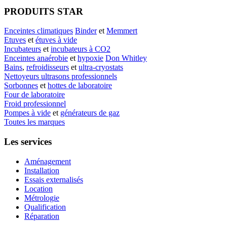
PRODUITS STAR
Enceintes climatiques
Binder
et
Memmert
Etuves
et
étuves à vide
Incubateurs
et
incubateurs à CO2
Enceintes anaérobie
et
hypoxie
Don Whitley
Bains
,
refroidisseurs
et
ultra-cryostats
Nettoyeurs ultrasons professionnels
Sorbonnes
et
hottes de laboratoire
Four de laboratoire
Froid professionnel
Pompes à vide
et
générateurs de gaz
Toutes les marques
Les services
Aménagement
Installation
Essais externalisés
Location
Métrologie
Qualification
Réparation