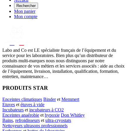
Rechercher
Mon panier
Mon compte
Labo
and Co est LE spécialiste français de l’équipement et du
service pour les laboratoires. Bien plus qu’un distributeur de
produits multi-marques nous nous distinguons par notre
connaissance de vos métiers et les services associés : aide au choix
de l’équipement, livraison, installation, qualification, formation,
entretien, maintenance…
PRODUITS STAR
Enceintes climatiques
Binder
et
Memmert
Etuves
et
étuves à vide
Incubateurs
et
incubateurs à CO2
Enceintes anaérobie
et
hypoxie
Don Whitley
Bains
,
refroidisseurs
et
ultra-cryostats
Nettoyeurs ultrasons professionnels
Sorbonnes
et
hottes de laboratoire