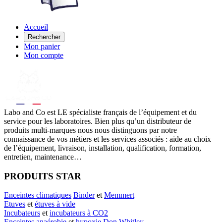
Accueil
Rechercher
Mon panier
Mon compte
Labo
and Co est LE spécialiste français de l’équipement et du
service pour les laboratoires. Bien plus qu’un distributeur de
produits multi-marques nous nous distinguons par notre
connaissance de vos métiers et les services associés : aide au choix
de l’équipement, livraison, installation, qualification, formation,
entretien, maintenance…
PRODUITS STAR
Enceintes climatiques
Binder
et
Memmert
Etuves
et
étuves à vide
Incubateurs
et
incubateurs à CO2
Enceintes anaérobie
et
hypoxie
Don Whitley