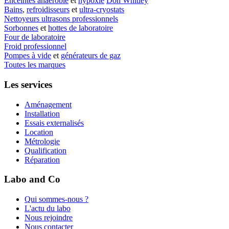
Enceintes anaérobie
et
hypoxie
Don Whitley
Bains
,
refroidisseurs
et
ultra-cryostats
Nettoyeurs ultrasons professionnels
Sorbonnes
et
hottes de laboratoire
Four de laboratoire
Froid professionnel
Pompes à vide
et
générateurs de gaz
Toutes les marques
Les services
Aménagement
Installation
Essais externalisés
Location
Métrologie
Qualification
Réparation
Labo and Co
Qui sommes-nous ?
L'actu du labo
Nous rejoindre
Nous contacter