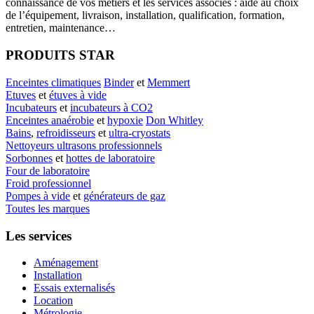
connaissance de vos métiers et les services associés : aide au choix
de l’équipement, livraison, installation, qualification, formation,
entretien, maintenance…
PRODUITS STAR
Enceintes climatiques
Binder
et
Memmert
Etuves
et
étuves à vide
Incubateurs
et
incubateurs à CO2
Enceintes anaérobie
et
hypoxie
Don Whitley
Bains
,
refroidisseurs
et
ultra-cryostats
Nettoyeurs ultrasons professionnels
Sorbonnes
et
hottes de laboratoire
Four de laboratoire
Froid professionnel
Pompes à vide
et
générateurs de gaz
Toutes les marques
Les services
Aménagement
Installation
Essais externalisés
Location
Métrologie