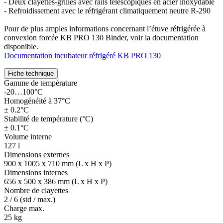
- Deux clayettes-grilles avec rails télescopiques en acier inoxydable
- Refroidissement avec le réfrigérant climatiquement neutre R-290
Pour de plus amples informations concernant l’étuve réfrigérée à
convexion forcée KB PRO 130 Binder, voir la documentation
disponible.
Documentation incubateur réfrigéré KB PRO 130
Fiche technique
Gamme de température
-20…100°C
Homogénéité à 37°C
± 0.2°C
Stabilité de température (°C)
± 0.1°C
Volume interne
127 l
Dimensions externes
900 x 1005 x 710 mm (L x H x P)
Dimensions internes
656 x 500 x 386 mm (L x H x P)
Nombre de clayettes
2 / 6 (std / max.)
Charge max.
25 kg