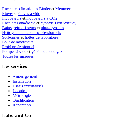
Enceintes climatiques
Binder
et
Memmert
Etuves
et
étuves à vide
Incubateurs
et
incubateurs à CO2
Enceintes anaérobie
et
hypoxie
Don Whitley
Bains
,
refroidisseurs
et
ultra-cryostats
Nettoyeurs ultrasons professionnels
Sorbonnes
et
hottes de laboratoire
Four de laboratoire
Froid professionnel
Pompes à vide
et
générateurs de gaz
Toutes les marques
Les services
Aménagement
Installation
Essais externalisés
Location
Métrologie
Qualification
Réparation
Labo and Co