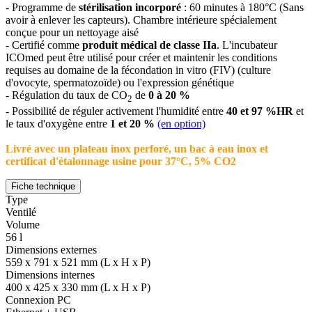
- Programme de
stérilisation incorporé
: 60 minutes à 180°C (Sans
avoir à enlever les capteurs). Chambre intérieure spécialement
conçue pour un nettoyage aisé
- Certifié comme
produit médical de classe IIa
. L'incubateur
ICOmed peut être utilisé pour créer et maintenir les conditions
requises au domaine de la fécondation in vitro (FIV) (culture
d'ovocyte, spermatozoïde) ou l'expression génétique
- Régulation du taux de CO
de
0 à 20 %
2
- Possibilité de réguler activement l'humidité entre
40 et 97 %HR
et
le taux d'oxygène entre
1 et 20 %
(en option)
Livré avec un plateau inox perforé, un bac à eau inox et
certificat d'étalonnage usine pour 37°C, 5% CO2
Fiche technique
Type
Ventilé
Volume
56 l
Dimensions externes
559 x 791 x 521 mm (L x H x P)
Dimensions internes
400 x 425 x 330 mm (L x H x P)
Connexion PC