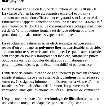
marquage UE
.
Le débit d’air varie selon le type de filtration utilisé :
220 m³ / h
.
La vitesse d’air en façade est comprise entre 0,4 et 0,6 m / s,
assurant une extraction efficace tout en garantissant la sécurité de
l’utilisateur. L’appareil fonctionne sous une tension de 100-240 V, à
une fréquence de 50-60 Hz. Sa consommation électrique maximale
est de 65 W. L’ouverture frontale est de type
oblong
pour une
protection optimale contre les vapeurs chimiques.
La structure est réalisée en acier
électro-zingué anticorrosion
,
revêtu d’un enrobage en
polymère thermodurcissable antiacide
,
assurant robustesse et résistance chimique. Les panneaux et façades
sont conçus en PMMA transparent et incolore, offrant une pureté
optique élevée. Les modules de filtration sont fabriqués en
polypropylène injecté, garantissant durabilité et performance.
L’interface de communication de l’équipement permet un échange
simple et intuitif grâce à un système de
pulsations lumineuses et
sonores
. Ces signaux informent l’utilisateur sur la vitesse d’air en
façade, les éventuels défauts de filtration, les paramètres de
ventilation, ainsi que les anomalies liées au système de ventilation.
L’équipement est doté d’une
technologie de filtration
reposant sur
une colonne unique et adaptable, permettant d'ajuster la