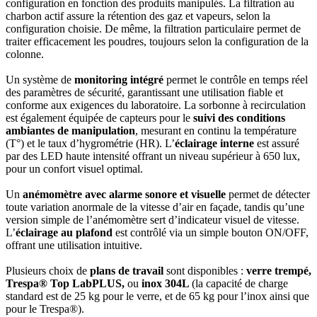
configuration en fonction des produits manipulés. La filtration au
charbon actif assure la rétention des gaz et vapeurs, selon la
configuration choisie. De même, la filtration particulaire permet de
traiter efficacement les poudres, toujours selon la configuration de la
colonne.
Un système de
monitoring intégré
permet le contrôle en temps réel
des paramètres de sécurité, garantissant une utilisation fiable et
conforme aux exigences du laboratoire. La sorbonne à recirculation
est également équipée de capteurs pour le
suivi des conditions
ambiantes de manipulation
, mesurant en continu la température
(T°) et le taux d’hygrométrie (HR). L’
éclairage interne
est assuré
par des LED haute intensité offrant un niveau supérieur à 650 lux,
pour un confort visuel optimal.
Un
anémomètre avec alarme sonore et visuelle
permet de détecter
toute variation anormale de la vitesse d’air en façade, tandis qu’une
version simple de l’anémomètre sert d’indicateur visuel de vitesse.
L’
éclairage au plafond
est contrôlé via un simple bouton ON/OFF,
offrant une utilisation intuitive.
Plusieurs choix de
plans de travail
sont disponibles :
verre trempé,
Trespa® Top LabPLUS,
ou
inox 304L
(la capacité de charge
standard est de 25 kg pour le verre, et de 65 kg pour l’inox ainsi que
pour le Trespa®).