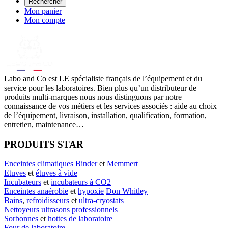
Rechercher
Mon panier
Mon compte
Labo
and Co est LE spécialiste français de l’équipement et du
service pour les laboratoires. Bien plus qu’un distributeur de
produits multi-marques nous nous distinguons par notre
connaissance de vos métiers et les services associés : aide au choix
de l’équipement, livraison, installation, qualification, formation,
entretien, maintenance…
PRODUITS STAR
Enceintes climatiques
Binder
et
Memmert
Etuves
et
étuves à vide
Incubateurs
et
incubateurs à CO2
Enceintes anaérobie
et
hypoxie
Don Whitley
Bains
,
refroidisseurs
et
ultra-cryostats
Nettoyeurs ultrasons professionnels
Sorbonnes
et
hottes de laboratoire
Four de laboratoire