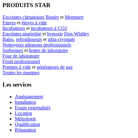
PRODUITS STAR
Enceintes climatiques
Binder
et
Memmert
Etuves
et
étuves à vide
Incubateurs
et
incubateurs à CO2
Enceintes anaérobie
et
hypoxie
Don Whitley
Bains
,
refroidisseurs
et
ultra-cryostats
Nettoyeurs ultrasons professionnels
Sorbonnes
et
hottes de laboratoire
Four de laboratoire
Froid professionnel
Pompes à vide
et
générateurs de gaz
Toutes les marques
Les services
Aménagement
Installation
Essais externalisés
Location
Métrologie
Qualification
Réparation