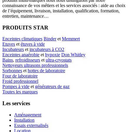
produits multi-marques nous nous distinguons par notre
connaissance de vos métiers et les services associés : aide au choix
de l’équipement, livraison, installation, qualification, formation,
entretien, maintenance…
PRODUITS STAR
Enceintes climatiques
Binder
et
Memmert
Etuves
et
étuves à vide
Incubateurs
et
incubateurs à CO2
Enceintes anaérobie
et
hypoxie
Don Whitley
Bains
,
refroidisseurs
et
ultra-cryostats
Nettoyeurs ultrasons professionnels
Sorbonnes
et
hottes de laboratoire
Four de laboratoire
Froid professionnel
Pompes à vide
et
générateurs de gaz
Toutes les marques
Les services
Aménagement
Installation
Essais externalisés
Location