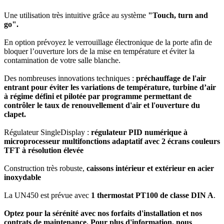
Une utilisation très intuitive grâce au système
"Touch, turn and
go".
En option prévoyez le verrouillage électronique de la porte afin de
bloquer l’ouverture lors de la mise en température et éviter la
contamination de votre salle blanche.
Des nombreuses innovations techniques :
préchauffage de l'air
entrant pour éviter les variations de température, turbine d’air
à régime défini et pilotée par programme permettant de
contrôler le taux de renouvellement d'air et l'ouverture du
clapet.
Régulateur SingleDisplay :
régulateur PID numérique à
microprocesseur multifonctions adaptatif avec 2 écrans couleurs
TFT à résolution élevée
Construction très robuste,
caissons intérieur et extérieur en acier
inoxydable
La UN450 est prévue avec
1 thermostat PT100 de classe DIN A
.
Optez pour la sérénité avec nos forfaits d'installation et nos
contrats de maintenance. Pour plus d'information, nous