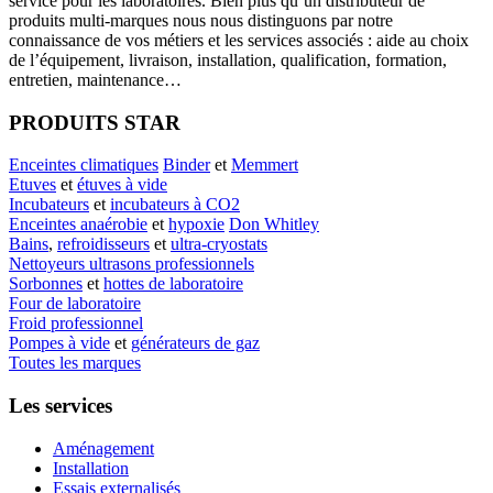
service pour les laboratoires. Bien plus qu’un distributeur de
produits multi-marques nous nous distinguons par notre
connaissance de vos métiers et les services associés : aide au choix
de l’équipement, livraison, installation, qualification, formation,
entretien, maintenance…
PRODUITS STAR
Enceintes climatiques
Binder
et
Memmert
Etuves
et
étuves à vide
Incubateurs
et
incubateurs à CO2
Enceintes anaérobie
et
hypoxie
Don Whitley
Bains
,
refroidisseurs
et
ultra-cryostats
Nettoyeurs ultrasons professionnels
Sorbonnes
et
hottes de laboratoire
Four de laboratoire
Froid professionnel
Pompes à vide
et
générateurs de gaz
Toutes les marques
Les services
Aménagement
Installation
Essais externalisés