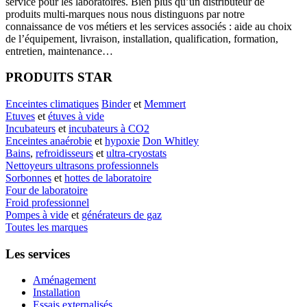
service pour les laboratoires. Bien plus qu’un distributeur de
produits multi-marques nous nous distinguons par notre
connaissance de vos métiers et les services associés : aide au choix
de l’équipement, livraison, installation, qualification, formation,
entretien, maintenance…
PRODUITS STAR
Enceintes climatiques
Binder
et
Memmert
Etuves
et
étuves à vide
Incubateurs
et
incubateurs à CO2
Enceintes anaérobie
et
hypoxie
Don Whitley
Bains
,
refroidisseurs
et
ultra-cryostats
Nettoyeurs ultrasons professionnels
Sorbonnes
et
hottes de laboratoire
Four de laboratoire
Froid professionnel
Pompes à vide
et
générateurs de gaz
Toutes les marques
Les services
Aménagement
Installation
Essais externalisés