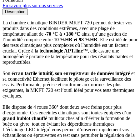
En savoir plus sur nos services
Description
La chambre climatique BINDER MKFT 720 permet de tester vos
produits dans des conditions extrêmes, avec une plage de
température allant de
-70 °C à +180 °C
ainsi qu’une gestion de
l’humidité comprise entre
10 %HR et 98 %HR
. Elle est idéale pour
des tests climatiques plus complexes où l'humidité est un facteur
crucial. Grâce à la
technologie APT.line™
, elle assure une
homogénéité parfaite de la température pour des résultats fiables et
reproductibles.
Son
écran tactile intuitif, son enregistreur de données intégré
et
sa connectivité Ethernet facilitent le pilotage et la surveillance des
essais. Performante, précise et conforme aux normes les plus
exigeantes, la MKFT 720 est l’outil idéal pour vos tests thermiques
cycliques.
Elle dispose de 4 roues 360° dont deux avec freins pour plus
d’ergonomie. Ces enceintes climatiques sont toutes équipées d’un
grand hublot chauffé
multicouches afin d’éviter la formation de
buée ou givre, tout en évitant les déperditions thermiques.
L’éclairage LED intégré vous permet d’observer rapidement vos
échantillons ou éprouvettes en test sans perturber la régulation de la