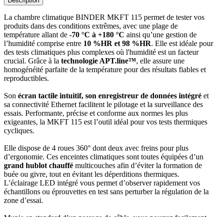
Description
La chambre climatique BINDER MKFT 115 permet de tester vos
produits dans des conditions extrêmes, avec une plage de
température allant de
-70 °C à +180 °C
ainsi qu’une gestion de
l’humidité comprise entre
10 %HR et 98 %HR
. Elle est idéale pour
des tests climatiques plus complexes où l'humidité est un facteur
crucial. Grâce à la
technologie APT.line™
, elle assure une
homogénéité parfaite de la température pour des résultats fiables et
reproductibles.
Son
écran tactile intuitif, son enregistreur de données intégré
et
sa connectivité Ethernet facilitent le pilotage et la surveillance des
essais. Performante, précise et conforme aux normes les plus
exigeantes, la MKFT 115 est l’outil idéal pour vos tests thermiques
cycliques.
Elle dispose de 4 roues 360° dont deux avec freins pour plus
d’ergonomie. Ces enceintes climatiques sont toutes équipées d’un
grand hublot chauffé
multicouches afin d’éviter la formation de
buée ou givre, tout en évitant les déperditions thermiques.
L’éclairage LED intégré vous permet d’observer rapidement vos
échantillons ou éprouvettes en test sans perturber la régulation de la
zone d’essai.