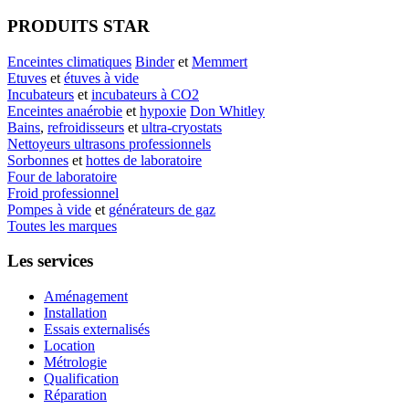
PRODUITS STAR
Enceintes climatiques
Binder
et
Memmert
Etuves
et
étuves à vide
Incubateurs
et
incubateurs à CO2
Enceintes anaérobie
et
hypoxie
Don Whitley
Bains
,
refroidisseurs
et
ultra-cryostats
Nettoyeurs ultrasons professionnels
Sorbonnes
et
hottes de laboratoire
Four de laboratoire
Froid professionnel
Pompes à vide
et
générateurs de gaz
Toutes les marques
Les services
Aménagement
Installation
Essais externalisés
Location
Métrologie
Qualification
Réparation