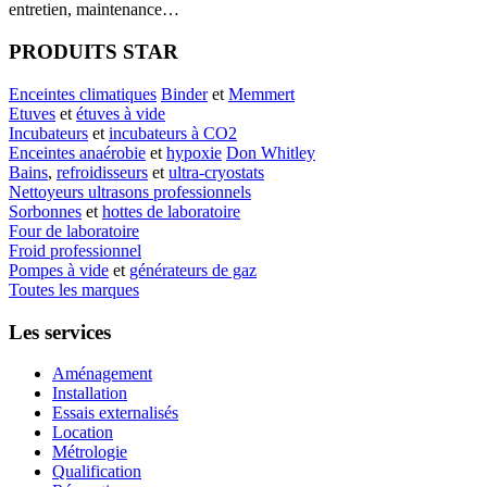
entretien, maintenance…
PRODUITS STAR
Enceintes climatiques
Binder
et
Memmert
Etuves
et
étuves à vide
Incubateurs
et
incubateurs à CO2
Enceintes anaérobie
et
hypoxie
Don Whitley
Bains
,
refroidisseurs
et
ultra-cryostats
Nettoyeurs ultrasons professionnels
Sorbonnes
et
hottes de laboratoire
Four de laboratoire
Froid professionnel
Pompes à vide
et
générateurs de gaz
Toutes les marques
Les services
Aménagement
Installation
Essais externalisés
Location
Métrologie
Qualification