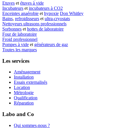
Etuves
et
étuves à vide
Incubateurs
et
incubateurs à CO2
Enceintes anaérobie
et
hypoxie
Don Whitley
Bains
,
refroidisseurs
et
ultra-cryostats
Nettoyeurs ultrasons professionnels
Sorbonnes
et
hottes de laboratoire
Four de laboratoire
Froid professionnel
Pompes à vide
et
générateurs de gaz
Toutes les marques
Les services
Aménagement
Installation
Essais externalisés
Location
Métrologie
Qualification
Réparation
Labo and Co
Qui sommes-nous ?