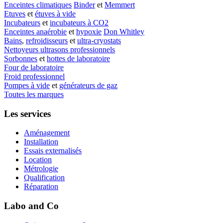
Enceintes climatiques
Binder
et
Memmert
Etuves
et
étuves à vide
Incubateurs
et
incubateurs à CO2
Enceintes anaérobie
et
hypoxie
Don Whitley
Bains
,
refroidisseurs
et
ultra-cryostats
Nettoyeurs ultrasons professionnels
Sorbonnes
et
hottes de laboratoire
Four de laboratoire
Froid professionnel
Pompes à vide
et
générateurs de gaz
Toutes les marques
Les services
Aménagement
Installation
Essais externalisés
Location
Métrologie
Qualification
Réparation
Labo and Co