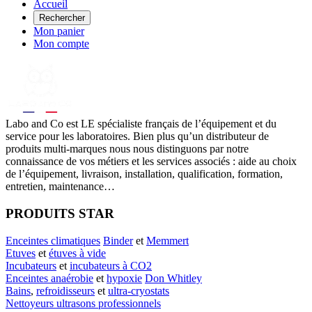
Accueil
Rechercher
Mon panier
Mon compte
Labo
and Co est LE spécialiste français de l’équipement et du
service pour les laboratoires. Bien plus qu’un distributeur de
produits multi-marques nous nous distinguons par notre
connaissance de vos métiers et les services associés : aide au choix
de l’équipement, livraison, installation, qualification, formation,
entretien, maintenance…
PRODUITS STAR
Enceintes climatiques
Binder
et
Memmert
Etuves
et
étuves à vide
Incubateurs
et
incubateurs à CO2
Enceintes anaérobie
et
hypoxie
Don Whitley
Bains
,
refroidisseurs
et
ultra-cryostats
Nettoyeurs ultrasons professionnels