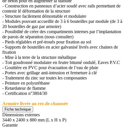
de béton pour en augmenter la stabilité
- Construction en panneaux d’acier soudé avec rails permettant de
contenir lé déformation de la structure
- Structure facilement démontable et modulaire
- Modules pouvant accueillir de 3 à 6 bouteilles par module (de 3 à
20 bouteilles de gaz par armoire)
- Possibilité de créer des compartiments internes par l’implantation
de parois de séparation (nous consulter)
- Pieds réglables et pré-troués pour fixation au sol
- Supports de bouteilles en acier galvanisé livrés avec chaines de
fixation
- Mise à la terre de la structure métallique
- Toit goudronné modulaire en feutre bitumé ondulé, Eaves P.V.C
- Gouttière en PVC pour évacuation de l’eau de pluie
- Portes avec grillage anti-intrusion et fermeture à clé
- Traitement du zinc sur toutes les composantes
- Peinture en polyuréthane
- Retardateur de flamme
- Certification n°3804/30
Armoire livrée au rez-de-chaussée
Fiche technique
Dimensions externes
3440 x 2400 x 880 mm (L x H x P)
Garantie