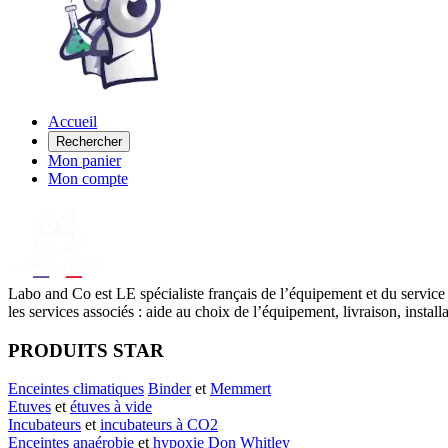
Accueil
Rechercher
Mon panier
Mon compte
Labo
and Co est LE spécialiste français de l’équipement et du service
les services associés : aide au choix de l’équipement, livraison, instal
PRODUITS STAR
Enceintes climatiques
Binder
et
Memmert
Etuves
et
étuves à vide
Incubateurs
et
incubateurs à CO2
Enceintes anaérobie
et
hypoxie
Don Whitley