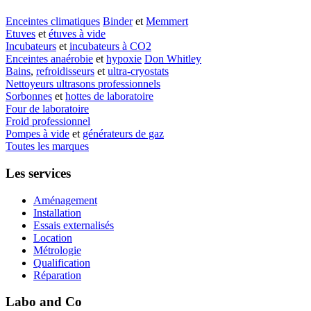
Enceintes climatiques
Binder
et
Memmert
Etuves
et
étuves à vide
Incubateurs
et
incubateurs à CO2
Enceintes anaérobie
et
hypoxie
Don Whitley
Bains
,
refroidisseurs
et
ultra-cryostats
Nettoyeurs ultrasons professionnels
Sorbonnes
et
hottes de laboratoire
Four de laboratoire
Froid professionnel
Pompes à vide
et
générateurs de gaz
Toutes les marques
Les services
Aménagement
Installation
Essais externalisés
Location
Métrologie
Qualification
Réparation
Labo and Co