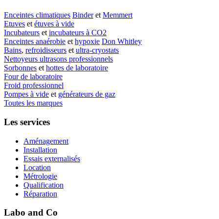
Enceintes climatiques
Binder
et
Memmert
Etuves
et
étuves à vide
Incubateurs
et
incubateurs à CO2
Enceintes anaérobie
et
hypoxie
Don Whitley
Bains
,
refroidisseurs
et
ultra-cryostats
Nettoyeurs ultrasons professionnels
Sorbonnes
et
hottes de laboratoire
Four de laboratoire
Froid professionnel
Pompes à vide
et
générateurs de gaz
Toutes les marques
Les services
Aménagement
Installation
Essais externalisés
Location
Métrologie
Qualification
Réparation
Labo and Co